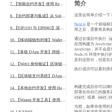
简介
7
.
【智能合约开发】使用 Remix 开发和测试 ERC721 NFT 合约的全流程指南
这里会简单介绍一下 
8
.
【合约部署与集成】从 Solidity 到 DApp：智能合约部署与前端集成实战
Next.js
是一个前端框架，
9
.
【EIP1193 与 EIP6963】深入理解区块链钱包连接协议标准及实现原理
用之后，需要将其构
通过在项目中执行
n
10
.
【移动端钱包对接】WalletConnect 实现教程：连接移动端钱包与 DApp
应用构建为 JavaS
JavaScript，
11
.
【多链 DApp 开发】跨链应用开发指南：支持以太坊、Polygon 等多条区块链
Node.JS 环境中
及到这部分，但是在
12
.
【Web3 身份验证】区块链签名验证完全指南：前端签名与后端验证实现
执行成功可以看到类
13
.
【区块链支付系统】DApp 中实现 ETH 转账与收款功能的完整解决方案
构建完成后你可以继
14
.
【本地合约开发】使用 Hardhat 搭建智能合约本地开发与测试环境
部署在你自己的服务
或者
start
next s
15
.
【Wagmi 开发工具】使用 Wagmi CLI 自动生成合约交互代码提升开发效率
当然，如果你使用的
物是只有浏览器环境运行
16
.
LICENSE