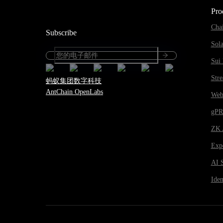
Pro
Cha
Subscribe
Sol
Sui 
Str
蚂蚁集团数字科技
AntChain OpenLabs
Web
gP
ZK 
Expe
AI 
Iden