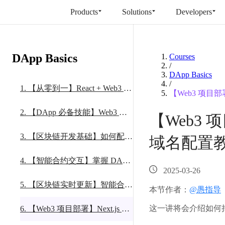
Products
Solutions
Developers
DApp Basics
Courses
/
DApp Basics
/
1
.
【从零到一】React + Web3 入门指南：快速创建区块链应用的第一步
【Web3 项目
2
.
【DApp 必备技能】Web3 钱包连接完全教程：实现 MetaMask 无缝对接
【Web3 
3
.
【区块链开发基础】如何配置以太坊节点服务与测试网 ETH 获取指南
域名配置
4
.
【智能合约交互】掌握 DApp 与以太坊合约交互的完整流程与实战技巧
2025-03-26
5
.
【区块链实时更新】智能合约事件监听与前端实时响应的实现方案
本节作者：
@愚指导
这一讲将会介绍如何
6
.
【Web3 项目部署】Next.js 区块链应用的线上部署与域名配置教程