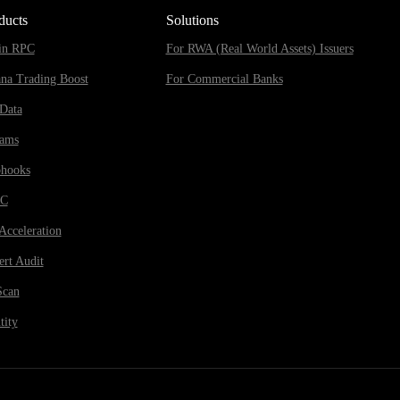
ducts
Solutions
in RPC
For RWA (Real World Assets) Issuers
ana Trading Boost
For Commercial Banks
Data
eams
hooks
RC
Acceleration
rt Audit
Scan
tity