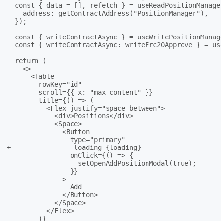
  const { data = [], refetch } = useReadPositionManager
    address: getContractAddress("PositionManager"),

  });

  const { writeContractAsync } = useWritePositionManage
  const { writeContractAsync: writeErc20Approve } = us
  return (

    <>

      <Table

        rowKey="id"

        scroll={{ x: "max-content" }}

        title={() => (

          <Flex justify="space-between">

            <div>Positions</div>

            <Space>

              <Button

                type="primary"

+                loading={loading}

                onClick={() => {

                  setOpenAddPositionModal(true);

                }}

              >

                Add

              </Button>

            </Space>

          </Flex>

        )}
