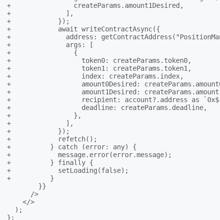
+                createParams.amount1Desired,

+              ],

+            });

+            await writeContractAsync({

+              address: getContractAddress("PositionMan
+              args: [

+                {

+                  token0: createParams.token0,

+                  token1: createParams.token1,

+                  index: createParams.index,

+                  amount0Desired: createParams.amount0
+                  amount1Desired: createParams.amount1
+                  recipient: account?.address as `0x${
+                  deadline: createParams.deadline,

+                },

+              ],

+            });

+            refetch();

+          } catch (error: any) {

+            message.error(error.message);

+          } finally {

+            setLoading(false);

+          }

        }}

      />

    </>

  );

};