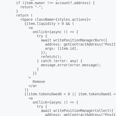
      if (item.owner !== account?.address) {

        return "-";

      }

      return (

        <Space className={styles.actions}>

          {item.liquidity > 0 && (

            <a

              onClick={async () => {

                try {

                  await writePositionManagerBurn({

                    address: getContractAddress("Positi
                    args: [item.id],

                  });

                  refetch();

                } catch (error: any) {

                  message.error(error.message);

                }

              }}

            >

              Remove

            </a>

          )}

          {(item.tokensOwed0 > 0 || item.tokensOwed1 > 
            <a

              onClick={async () => {

                try {

                  await writePositionManagerCollect({

                    address: getContractAddress("Positi