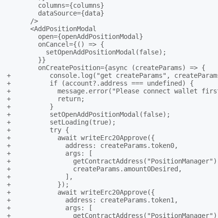
        columns={columns}

        dataSource={data}

      />

      <AddPositionModal

        open={openAddPositionModal}

        onCancel={() => {

          setOpenAddPositionModal(false);

        }}

        onCreatePosition={async (createParams) => {

+          console.log("get createParams", createParams
+          if (account?.address === undefined) {

+            message.error("Please connect wallet first
+            return;

+          }

+          setOpenAddPositionModal(false);

+          setLoading(true);

+          try {

+            await writeErc20Approve({

+              address: createParams.token0,

+              args: [

+                getContractAddress("PositionManager"),
+                createParams.amount0Desired,

+              ],

+            });

+            await writeErc20Approve({

+              address: createParams.token1,

+              args: [

+                getContractAddress("PositionManager"),