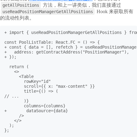
方法，和上一讲类似，我们直接通过
getAllPositions
Hook 来获取所有
useReadPositionManagerGetAllPositions
的流动性列表。
+ import { useReadPositionManagerGetAllPositions } fro
const PoolListTable: React.FC = () => {

+ const { data = [], refetch } = useReadPositionManager
+   address: getContractAddress("PositionManager"),

+ });

  return (

    <>

      <Table

        rowKey="id"

        scroll={{ x: "max-content" }}

        title={() => (

// ...

        )}

        columns={columns}

+        dataSource={data}

      />

    </>

  );

};