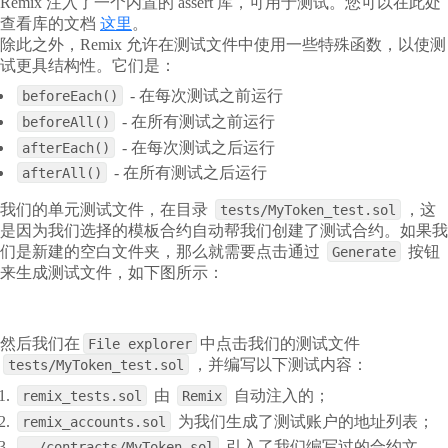
Remix 注入了一个内置的 assert 库，可用于测试。您可以在此处
查看库的文档
这里
。
除此之外，Remix 允许在测试文件中使用一些特殊函数，以使测
试更具结构性。它们是：
- 在每次测试之前运行
beforeEach()
- 在所有测试之前运行
beforeAll()
- 在每次测试之后运行
afterEach()
- 在所有测试之后运行
afterAll()
我们的单元测试文件，在目录
，这
tests/MyToken_test.sol
是因为我们选择的模板合约自动帮我们创建了测试合约。如果我
们是新建的空白文件夹，那么就需要点击通过
按钮
Generate
来生成测试文件，如下图所示：
然后我们在
中点击我们的测试文件
File explorer
，并编写以下测试内容：
tests/MyToken_test.sol
由
自动注入的；
remix_tests.sol
Remix
为我们生成了测试账户的地址列表；
remix_accounts.sol
引入了我们编写过的合约文
../contracts/MyToken.sol