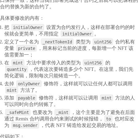
口保持一致，这样当我们部署完成这个合约之后就可以把课程的
合约替换为新的合约了。
具体要修改的内有：
把
设置为合约发行人，这样在部署合约的时
initialOwner
候就会更简单，不用指定
。
initialOwner
定义了一个名为
类型为
合约私有
_nextTokenId
uint256
变量
，用来标记当前的进度，每新增一个 NFT 该
private
值需要加一；
在
方法中要求传入的类型为
的
mint
uint256
，代表这次要铸造多少个 NFT。在这里，我们先
quantity
简化逻辑，限制每次只能铸造一个。
去掉
修饰符，这样就可以让任何人都可以调用
onlyOwner
方法了。
mint
添加
修饰符，这样就可以让调用
方法的人
payable
mint
可以同时向合约转账了。
也要改为
，这个主要是为了避免在后面
_safeMint
_mint
通过 Remix 合约调用合约来测试的时候报错，
也对应改
to
为
，代表 NFT 铸造给发起交易的地址。
msg.sender
代码如下：