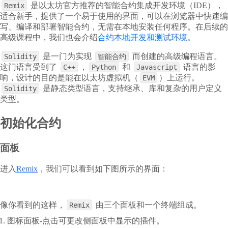
是以太坊官方推荐的智能合约集成开发环境（IDE），
Remix
适合新手，提供了一个易于使用的界面，可以在浏览器中快速编
写、编译和部署智能合约，无需在本地安装任何程序。在后续的
高级课程中，我们也会介绍
合约本地开发和测试环境
。
是一门为实现
而创建的高级编程语言。
Solidity
智能合约
这门语言受到了
，
和
语言的影
C++
Python
Javascript
响，设计的目的是能在以太坊虚拟机（
）上运行。
EVM
是静态类型语言，支持继承、库和复杂的用户定义
Solidity
类型。
初始化合约
面板
进入
Remix
，我们可以看到如下图所示的界面：
像你看到的这样，
由三个面板和一个终端组成。
Remix
图标面板-点击可更改侧面板中显示的插件。