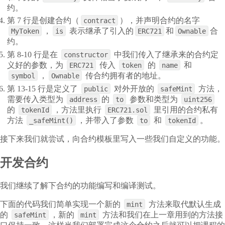
约。
第 7 行是创建合约（
），并声明合约的名字
contract
，
表示继承了引入的
和
合
MyToken
is
ERC721
Ownable
约。
第 8-10 行是在
中我们传入了继承来的合约定
constructor
义好的参数，为
传入
的
和
ERC721
token
name
，
传合约拥有者的地址。
symbol
Ownable
第 13-15 行是定义了
对外开放的
方法，
public
safeMint
需要传入类型为
的
参数和类型为
address
to
uint256
的
，方法里执行
里引用的合约私有
tokenId
ERC721.sol
方法
，并带入了参数
和
。
_safeMint()
to
tokenId
接下来我们就尝试，向合约模板里写入一些我们自定义的功能。
开发合约
我们继续了解下合约的功能编写和编译测试。
下面的代码我们简单实现一个新的
方法来取代默认生成
mint
的
，新的
方法和我们在上一章用到的方法接
safeMint
mint