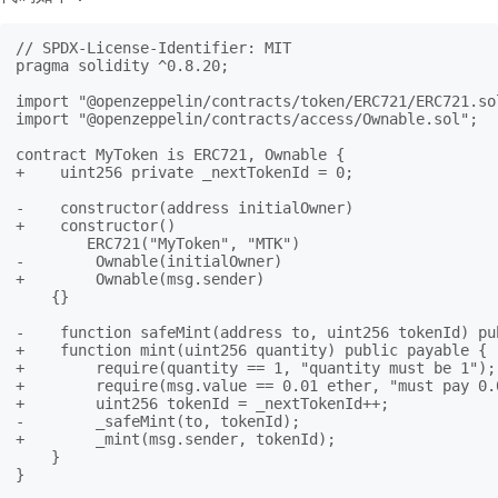
// SPDX-License-Identifier: MIT

pragma solidity ^0.8.20;

import "@openzeppelin/contracts/token/ERC721/ERC721.sol
import "@openzeppelin/contracts/access/Ownable.sol";

contract MyToken is ERC721, Ownable {

+    uint256 private _nextTokenId = 0;

-    constructor(address initialOwner)

+    constructor()

        ERC721("MyToken", "MTK")

-        Ownable(initialOwner)

+        Ownable(msg.sender)

    {}

-    function safeMint(address to, uint256 tokenId) pub
+    function mint(uint256 quantity) public payable {

+        require(quantity == 1, "quantity must be 1");

+        require(msg.value == 0.01 ether, "must pay 0.0
+        uint256 tokenId = _nextTokenId++;

-        _safeMint(to, tokenId);

+        _mint(msg.sender, tokenId);

    }

}