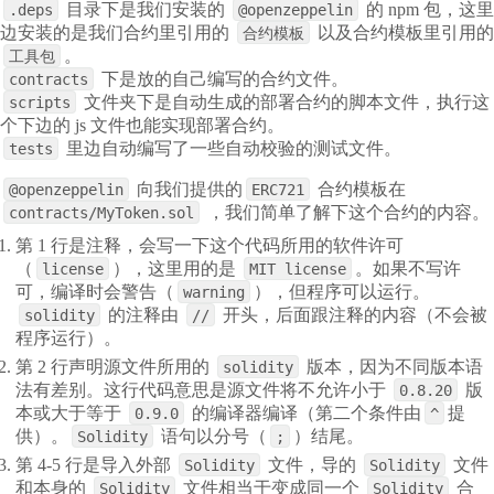
目录下是我们安装的
的 npm 包，这里
.deps
@openzeppelin
边安装的是我们合约里引用的
以及合约模板里引用的
合约模板
。
工具包
下是放的自己编写的合约文件。
contracts
文件夹下是自动生成的部署合约的脚本文件，执行这
scripts
个下边的 js 文件也能实现部署合约。
里边自动编写了一些自动校验的测试文件。
tests
向我们提供的
合约模板在
@openzeppelin
ERC721
，我们简单了解下这个合约的内容。
contracts/MyToken.sol
第 1 行是注释，会写一下这个代码所用的软件许可
（
），这里用的是
。如果不写许
license
MIT license
可，编译时会警告（
），但程序可以运行。
warning
的注释由
开头，后面跟注释的内容（不会被
solidity
//
程序运行）。
第 2 行声明源文件所用的
版本，因为不同版本语
solidity
法有差别。这行代码意思是源文件将不允许小于
版
0.8.20
本或大于等于
的编译器编译（第二个条件由
提
0.9.0
^
供）。
语句以分号（
）结尾。
Solidity
;
第 4-5 行是导入外部
文件，导的
文件
Solidity
Solidity
和本身的
文件相当于变成同一个
合
Solidity
Solidity