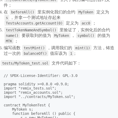
件；
在
里实例化我们的合约
定义为
beforeAll()
MyToken
，并拿一个测试地址存起来
s
定义为
；
TestsAccounts.getAccount(0)
acc0
里验证了，实例化后的合约
testTokenNameAndSymbol()
要获取到的值为
，
的值为
name()
MyToken
symbol()
；
MTK
编写函数
，调用我们的
方法，铸造
testMint()
mint(1)
过一次的
值应该为
;
balanceOf()
1
文件代码如下：
tests/MyToken_test.sol
// SPDX-License-Identifier: GPL-3.0

pragma solidity >=0.8.0 <0.9.0;

import "remix_tests.sol";

import "remix_accounts.sol";

import "../contracts/MyToken.sol";

contract MyTokenTest {

    MyToken s;

    function beforeAll () public {

        s = new MyToken();
