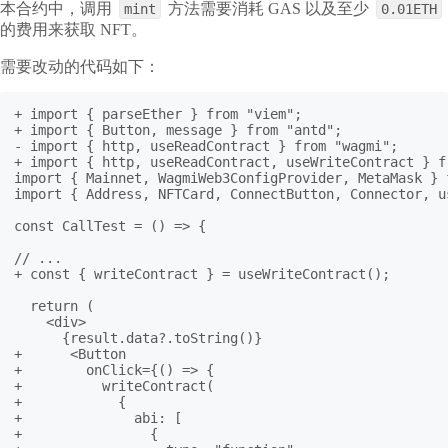
本合约中，调用
方法需要消耗 GAS 以及至少
mint
0.01ETH
的费用来获取 NFT。
需要改动的代码如下：
+ import { parseEther } from "viem";

+ import { Button, message } from "antd";

- import { http, useReadContract } from "wagmi";

+ import { http, useReadContract, useWriteContract } fr
import { Mainnet, WagmiWeb3ConfigProvider, MetaMask } 
import { Address, NFTCard, ConnectButton, Connector, u
const CallTest = () => {

// ...

+ const { writeContract } = useWriteContract();

  return (

    <div>

      {result.data?.toString()}

+      <Button

+        onClick={() => {

+          writeContract(

+            {

+              abi: [

+                {
