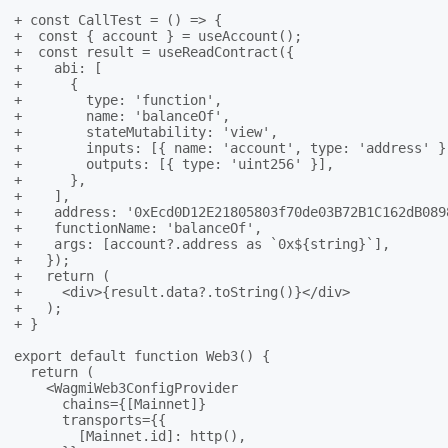
+ const CallTest = () => {

+  const { account } = useAccount();

+  const result = useReadContract({

+    abi: [

+      {

+        type: 'function',

+        name: 'balanceOf',

+        stateMutability: 'view',

+        inputs: [{ name: 'account', type: 'address' }]
+        outputs: [{ type: 'uint256' }],

+      },

+    ],

+    address: '0xEcd0D12E21805803f70de03B72B1C162dB0898
+    functionName: 'balanceOf',

+    args: [account?.address as `0x${string}`],

+   });

+   return (

+     <div>{result.data?.toString()}</div>

+   );

+ }

export default function Web3() {

  return (

    <WagmiWeb3ConfigProvider

      chains={[Mainnet]}

      transports={{

        [Mainnet.id]: http(),
