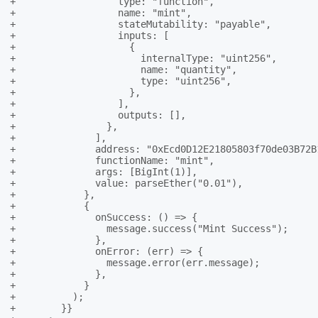
+                  type: "function",

+                  name: "mint",

+                  stateMutability: "payable",

+                  inputs: [

+                    {

+                      internalType: "uint256",

+                      name: "quantity",

+                      type: "uint256",

+                    },

+                  ],

+                  outputs: [],

+                },

+              ],

+              address: "0xEcd0D12E21805803f70de03B72B1
+              functionName: "mint",

+              args: [BigInt(1)],

+              value: parseEther("0.01"),

+            },

+            {

+              onSuccess: () => {

+                message.success("Mint Success");

+              },

+              onError: (err) => {

+                message.error(err.message);

+              },

+            }

+          );

+        }}
