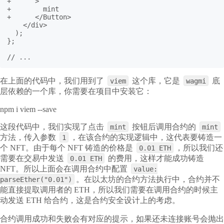
+      >

+        mint

+      </Button>

    </div>

  );

};

// ...
在上面的代码中，我们用到了
这个库，它是
底
viem
wagmi
层依赖的一个库，你需要在项目中安装它：
npm i viem --save
这段代码中，我们实现了点击
按钮后调用合约的
mint
mint
方法，传入参数
，在该合约的实现逻辑中，这代表要铸造一
1
个 NFT。由于每个 NFT 铸造的价格是
，所以我们还
0.01 ETH
需要在交易中发送
的费用，这样才能成功铸造
0.01 ETH
NFT。所以上面会在调用合约中配置
value:
。在以太坊的合约方法执行中，合约并不
parseEther("0.01")
能直接提取调用者的 ETH，所以我们需要在调用合约的时候主
动发送 ETH 给合约，这是合约安全设计上的考虑。
合约调用成功和失败会有对应的提示，如果还未连接账号会抛出