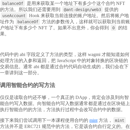
是用来获取某一个地址下有多少个这个合约 NFT
balanceOf
的方法。所以我们还需要用到
提供的
@ant-design/web3
Hook 来获取当前连接的账户地址。然后将账户地
useAccount
址作为
方法的参数传入，这样就可以获取到当前账
balanceOf
户地址下有多少个 NFT 了。如果不出意外，你会得到
的结
0
果。
代码中的 abi 字段定义了方法的类型，这样 wagmi 才能知道如何
处理方法的入参和返回，把 JavaScript 中的对象转换的区块链的
交易信息。通常 abi 都是通过合约代码自动生成的，我们会在下
一章讲到这一部分。
调用智能合约的写方法
仅仅是读取合约还不够，一个真正的 DApp，肯定会涉及到向智
能合约写入数据。向智能合约写入数据通常都是通过在区块链上
执行智能合约的方法，方法执行过程中会改写合约中的数据。
接下来我们尝试调用下一本课程使用合约的
mint
方法，
mint
方法并不是 ERC721 规范中的方法，它是该合约自行定义的。在