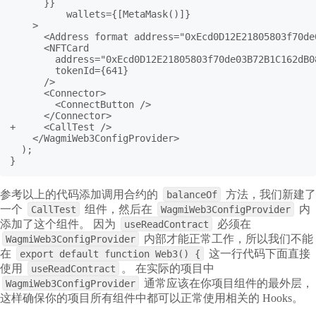
      }}

	  wallets={[MetaMask()]}

    >

      <Address format address="0xEcd0D12E21805803f70de
      <NFTCard

        address="0xEcd0D12E21805803f70de03B72B1C162dB08
        tokenId={641}

      />

      <Connector>

        <ConnectButton />

      </Connector>

+     <CallTest />

    </WagmiWeb3ConfigProvider>

  );

}
参考以上的代码添加调用合约的
方法，我们新建了
balanceOf
一个
组件，然后在
内
CallTest
WagmiWeb3ConfigProvider
添加了这个组件。 因为
必须在
useReadContract
内部才能正常工作，所以我们不能
WagmiWeb3ConfigProvider
在
这一行代码下面直接
export default function Web3() {
使用
。 在实际的项目中
useReadContract
通常应该在你项目组件的最外层，
WagmiWeb3ConfigProvider
这样确保你的项目所有组件中都可以正常使用相关的 Hooks。