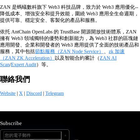
ZAN 是螞蟻數科旗下 Web3 科技品牌，致力於 Web3 應用優化--
降低成本、增強安全和提升效能，圍繞 Web3 應用全生命週期，
提供可靠、穩定安全、客製化的產品和服務。
依托 AntChain OpenLabs 的 TrustBase 開源開放技術體系，ZAN
擁有 Web3 領域獨特的優勢和創新能力，為 Web3 社群的區塊鏈
應用開發、企業和開發者的 Web3 應用提供了全面的技術產品和
服務，其中包括
節點服務（ZAN Node Service）
、
zk 加速
（ZAN ZK Acceleration）
以及智能合約審計（
ZAN AI
Scan
/
Expert Audit
）等。
聯絡我們
Website
|
X
|
Discord
|
Telegram
Subscribe