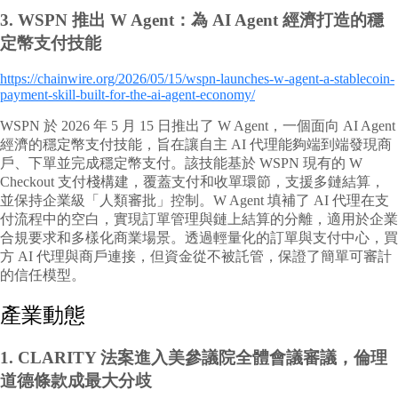
3.
WSPN 推出 W Agent：為 AI Agent 經濟打造的穩
定幣支付技能
https://chainwire.org/2026/05/15/wspn-launches-w-agent-a-stablecoin-
payment-skill-built-for-the-ai-agent-economy/
WSPN 於 2026 年 5 月 15 日推出了 W Agent，一個面向 AI Agent
經濟的穩定幣支付技能，旨在讓自主 AI 代理能夠端到端發現商
戶、下單並完成穩定幣支付。該技能基於 WSPN 現有的 W
Checkout 支付棧構建，覆蓋支付和收單環節，支援多鏈結算，
並保持企業級「人類審批」控制。W Agent 填補了 AI 代理在支
付流程中的空白，實現訂單管理與鏈上結算的分離，適用於企業
合規要求和多樣化商業場景。透過輕量化的訂單與支付中心，買
方 AI 代理與商戶連接，但資金從不被託管，保證了簡單可審計
的信任模型。
產業動態
1.
CLARITY 法案進入美參議院全體會議審議，倫理
道德條款成最大分歧