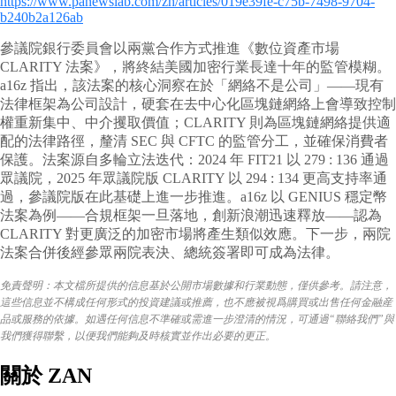
https://www.panewslab.com/zh/articles/019e39fe-c75b-7498-9704-
b240b2a126ab
參議院銀行委員會以兩黨合作方式推進《數位資產市場
CLARITY 法案》，將終結美國加密行業長達十年的監管模糊。
a16z 指出，該法案的核心洞察在於「網絡不是公司」——現有
法律框架為公司設計，硬套在去中心化區塊鏈網絡上會導致控制
權重新集中、中介攫取價值；CLARITY 則為區塊鏈網絡提供適
配的法律路徑，釐清 SEC 與 CFTC 的監管分工，並確保消費者
保護。法案源自多輪立法迭代：2024 年 FIT21 以 279 : 136 通過
眾議院，2025 年眾議院版 CLARITY 以 294 : 134 更高支持率通
過，參議院版在此基礎上進一步推進。a16z 以 GENIUS 穩定幣
法案為例——合規框架一旦落地，創新浪潮迅速釋放——認為
CLARITY 對更廣泛的加密市場將產生類似效應。下一步，兩院
法案合併後經參眾兩院表決、總統簽署即可成為法律。
免責聲明：本文檔所提供的信息基於公開市場數據和行業動態，僅供參考。請注意，
這些信息並不構成任何形式的投資建議或推薦，也不應被視爲購買或出售任何金融産
品或服務的依據。如遇任何信息不準確或需進一步澄清的情況，可通過“聯絡我們”與
我們獲得聯繫，以便我們能夠及時核實並作出必要的更正。
關於 ZAN