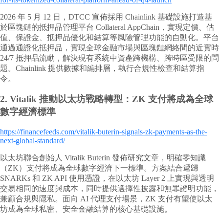
2026 年 5 月 12 日，DTCC 宣佈採用 Chainlink 基礎設施打造基
於區塊鏈的抵押品管理平台 Collateral AppChain，實現定價、估
值、保證金、抵押品優化和結算等風險管理功能的自動化。平台
通過通證化抵押品，實現全球金融市場與區塊鏈網絡間的近實時
24/7 抵押品流動，解決現有系統中資產跨機構、跨時區受限的問
題。Chainlink 提供數據和編排層，執行合規性檢查和結算指
令。
2.
Vitalik 推動以太坊戰略轉型：ZK 支付將成為全球
數字經濟標準
https://financefeeds.com/vitalik-buterin-signals-zk-payments-as-the-
next-global-standard/
以太坊聯合創始人 Vitalik Buterin 發佈研究文章，明確零知識
（ZK）支付將成為全球數字經濟下一標準。方案結合遞歸
SNARKs 和 ZK API 使用憑證，在以太坊 Layer 2 上實現與透明
交易相同的速度與成本，同時提供選擇性披露和無罪證明功能，
兼顧合規與隱私。面向 AI 代理支付場景，ZK 支付有望使以太
坊成為全球私密、安全金融結算的核心基礎設施。