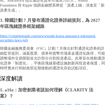
向。BlackRock 指出通證化資本市場潛力巨大，Solana
Foundation 與 Ripple 強調金融體系將從「資產上鏈」演進至「新
資產生成」。
3.
韓國計劃 7 月發布通證化證券詳細規則，為 2027
年區塊鏈證券框架鋪路
https://cointelegraph.com/news/south-korea-announce-tokenized-
securities-laws-july
韓國金融服務委員會（FSC）計劃 7 月推出針對通證化證券的詳
細監管規則，涵蓋股票、債券和貨幣市場基金通證化路徑，可能
調整場外交易限額並允許部分分割投資產品。此舉旨在推動通證
化證券「制度化」，平衡區塊鏈基礎設施創新與投資者保護，同
時呼應央行和財政部近期推動的通證化存款試點項目。
深度解讀
1.
a16z：加密創業者該如何理解《CLARITY 法
案》？