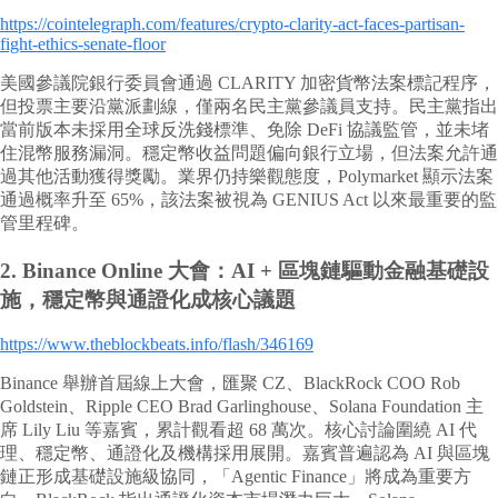
https://cointelegraph.com/features/crypto-clarity-act-faces-partisan-
fight-ethics-senate-floor
美國參議院銀行委員會通過 CLARITY 加密貨幣法案標記程序，
但投票主要沿黨派劃線，僅兩名民主黨參議員支持。民主黨指出
當前版本未採用全球反洗錢標準、免除 DeFi 協議監管，並未堵
住混幣服務漏洞。穩定幣收益問題偏向銀行立場，但法案允許通
過其他活動獲得獎勵。業界仍持樂觀態度，Polymarket 顯示法案
通過概率升至 65%，該法案被視為 GENIUS Act 以來最重要的監
管里程碑。
2.
Binance Online 大會：AI + 區塊鏈驅動金融基礎設
施，穩定幣與通證化成核心議題
https://www.theblockbeats.info/flash/346169
Binance 舉辦首屆線上大會，匯聚 CZ、BlackRock COO Rob
Goldstein、Ripple CEO Brad Garlinghouse、Solana Foundation 主
席 Lily Liu 等嘉賓，累計觀看超 68 萬次。核心討論圍繞 AI 代
理、穩定幣、通證化及機構採用展開。嘉賓普遍認為 AI 與區塊
鏈正形成基礎設施級協同，「Agentic Finance」將成為重要方