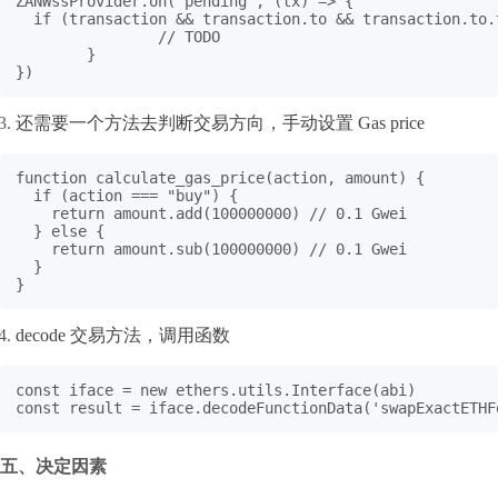
ZANWssProvider.on("pending", (tx) => { 

  if (transaction && transaction.to && transaction.to.
		// TODO

	}

})
还需要一个方法去判断交易方向，手动设置 Gas price
function calculate_gas_price(action, amount) {

  if (action === "buy") {

    return amount.add(100000000) // 0.1 Gwei

  } else {

    return amount.sub(100000000) // 0.1 Gwei

  }

}
decode 交易方法，调用函数
const iface = new ethers.utils.Interface(abi)

const result = iface.decodeFunctionData('swapExactETHF
五、决定因素