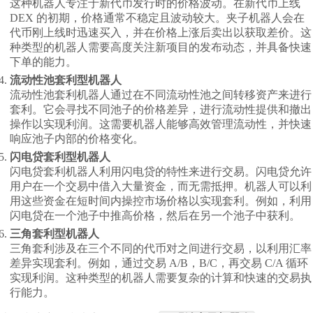
这种机器人专注于新代币发行时的价格波动。在新代币上线
DEX 的初期，价格通常不稳定且波动较大。夹子机器人会在
代币刚上线时迅速买入，并在价格上涨后卖出以获取差价。这
种类型的机器人需要高度关注新项目的发布动态，并具备快速
下单的能力。
流动性池套利型机器人
流动性池套利机器人通过在不同流动性池之间转移资产来进行
套利。它会寻找不同池子的价格差异，进行流动性提供和撤出
操作以实现利润。这需要机器人能够高效管理流动性，并快速
响应池子内部的价格变化。
闪电贷套利型机器人
闪电贷套利机器人利用闪电贷的特性来进行交易。闪电贷允许
用户在一个交易中借入大量资金，而无需抵押。机器人可以利
用这些资金在短时间内操控市场价格以实现套利。例如，利用
闪电贷在一个池子中推高价格，然后在另一个池子中获利。
三角套利型机器人
三角套利涉及在三个不同的代币对之间进行交易，以利用汇率
差异实现套利。例如，通过交易 A/B，B/C，再交易 C/A 循环
实现利润。这种类型的机器人需要复杂的计算和快速的交易执
行能力。