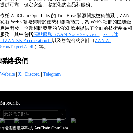
提供可靠、穩定安全、客製化的產品和服務。
依托 AntChain OpenLabs 的 TrustBase 開源開放技術體系，ZAN
擁有 Web3 領域獨特的優勢和創新能力，為 Web3 社群的區塊鏈
應用開發、企業和開發者的 Web3 應用提供了全面的技術產品和
服務，其中包括
節點服務（ZAN Node Service）
、
zk 加速
（ZAN ZK Acceleration）
以及智能合約審計（
ZAN AI
Scan
/
Expert Audit
）等。
聯絡我們
Website
|
X
|
Discord
|
Telegram
Subscribe
螞蟻集團數字科技
|
AntChain OpenLabs