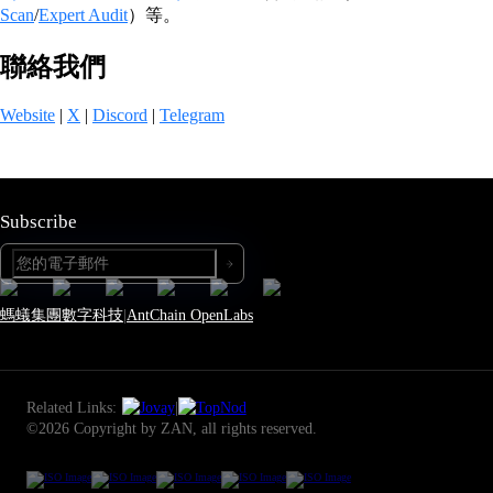
Scan
/
Expert Audit
）等。
聯絡我們
Website
|
X
|
Discord
|
Telegram
Subscribe
螞蟻集團數字科技
|
AntChain OpenLabs
Related Links:
|
©2026 Copyright by ZAN, all rights reserved.