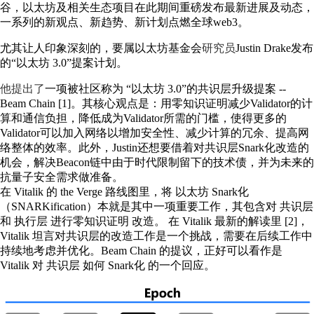
谷，以太坊及相关生态项目在此期间重磅发布最新进展及动态，
一系列的新观点、新趋势、新计划点燃全球web3。
尤其让人印象深刻的，要属以太坊基金会
研究员
Justin Drake发布
的“以太坊 3.0”提案计划。
他提出了
一项被社区称为 “以太坊 3.0”的共识层升级提案 --
Beam Chain [1]。其核心观点是：用零知识证明减少Validator的计
算和通信负担，降低成为Validator所需的门槛，使得更多的
Validator可以加入网络以增加安全性、减少计算的冗余、提高网
络整体的效率。此外，Justin还想要借着对共识层Snark化改造的
机会，解决Beacon链中由于时代限制留下的技术债，并为未来的
抗量子安全需求做准备。
在 Vitalik 的 the Verge 路线图里，将 以太坊 Snark化
（SNARKification）本就是其中一项重要工作，其包含对 共识层
和 执行层 进行零知识证明 改造。 在 Vitalik 最新的解读里 [2]，
Vitalik 坦言对共识层的改造工作是一个挑战，需要在后续工作中
持续地考虑并优化。Beam Chain 的提议，正好可以看作是
Vitalik 对 共识层 如何 Snark化 的一个回应。