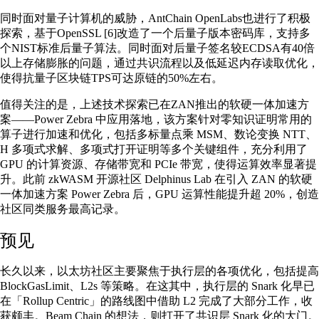
同时面对量子计算机的威胁，AntChain OpenLabs也进行了积极
探索，基于OpenSSL [6]改造了一个后量子版本密码库，支持多
个NIST标准后量子算法。同时面对后量子签名较ECDSA有40倍
以上存储膨胀的问题，通过共识流程以及低延迟内存读取优化，
使得抗量子区块链TPS可达原链的50%左右。
值得关注的是，上述技术探索已在ZAN推出的软硬一体加速方
案——Power Zebra 中应用落地，该方案针对零知识证明常用的
算子进行加速和优化，包括多标量点乘 MSM、数论变换 NTT、
H 多项式求解、多项式打开证明等多个关键组件，充分利用了
GPU 的计算资源、存储带宽和 PCIe 带宽，使得运算效率显著提
升。此前 zkWASM 开源社区 Delphinus Lab 在引入 ZAN 的软硬
一体加速方案 Power Zebra 后，GPU 运算性能提升超 20%，创造
社区同类服务最高记录。
预见
长久以来，以太坊社区主要聚焦于执行层的各项优化，包括提高
BlockGasLimit、L2s 等策略。在这其中，执行层的 Snark 化早已
在「Rollup Centric」的路线图中借助 L2 完成了大部分工作，收
获颇丰。Beam Chain 的想法，则打开了共识层 Snark 化的大门。