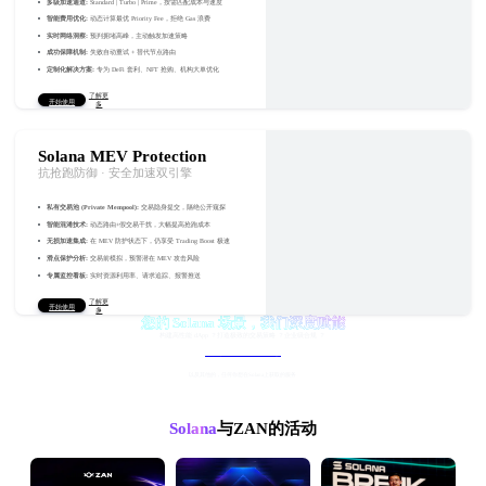
多级加速通道
:
Standard | Turbo | Prime，按需匹配成本与速度
智能费用优化
:
动态计算最优 Priority Fee，拒绝 Gas 浪费
实时网络洞察
:
预判拥堵高峰，主动触发加速策略
成功保障机制
:
失败自动重试 + 替代节点路由
定制化解决方案
:
专为 DeFi 套利、NFT 抢购、机构大单优化
了解更
开始使用
多
Solana MEV Protection
抗抢跑防御 · 安全加速双引擎
私有交易池 (Private Mempool)
:
交易隐身提交，隔绝公开窥探
智能混淆技术
:
动态路由+假交易干扰，大幅提高抢跑成本
无损加速集成
:
在 MEV 防护状态下，仍享受 Trading Boost 极速
滑点保护分析
:
交易前模拟，预警潜在 MEV 攻击风险
专属监控看板
:
实时资源利用率、请求追踪、报警推送
了解更
开始使用
多
您的 Solana 场景，我们深度赋能
构建高性能 dApp ？打造极致的交易策略 ？企业级合规 ？
定制我的Solana方案
以及其他的，任何你想在Solana上获取的服务
Solana
与ZAN的活动