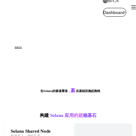
zh-CN
Dashboard
Solana 超性能基础设施
极速节点
加速交易
实时数据
MEV防御
为开发者、交易者、机构提供企业级 Solana 基础设施，解锁最高性能与安全性。构建更快、交易更稳、数据更实时、免受 MEV 侵害。
免费开始
文档
服务全球顶尖 Solana 生态力量，赋能创新与增长
赢
在Solana的极速赛道，
在基础设施起跑线
构建
Solana 应用的超稳基石
Solana Shared Node
极速接入 · 弹性扩展