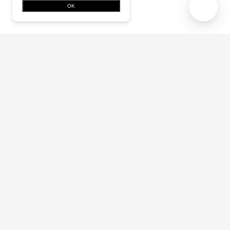
OK
Subscribe
蚂蚁集团数字科技
|
AntChain OpenLabs
Related Links:
|
©2026 Copyright by ZAN, all rights reserved.
Terms of Use
|
Privacy Policy
|
Product Agreements