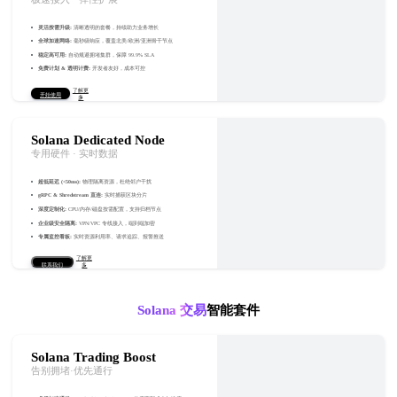
灵活按需升级
:
清晰透明的套餐，持续助力业务增长
全球加速网络
:
毫秒级响应，覆盖北美/欧洲/亚洲骨干节点
稳定高可用
:
自动规避拥堵集群，保障 99.9% SLA
免费计划 & 透明计费
:
开发者友好，成本可控
了解更
开始使用
多
Solana Dedicated Node
专用硬件 · 实时数据
超低延迟 (<50ms)
:
物理隔离资源，杜绝邻户干扰
gRPC & Shredstream 直连
:
实时捕获区块分片
深度定制化
:
CPU/内存/磁盘按需配置，支持归档节点
企业级安全隔离
:
VPN/VPC 专线接入，端到端加密
专属监控看板
:
实时资源利用率、请求追踪、报警推送
了解更
联系我们
多
Solana 交易
智能套件
Solana Trading Boost
告别拥堵·优先通行