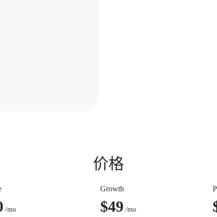
价格
e
Growth
P
0
$
49
/mo
/mo