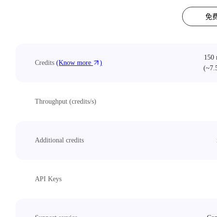
免
150 
Credits
(Know more
)
(~7.
Throughput (credits/s)
Additional credits
API Keys