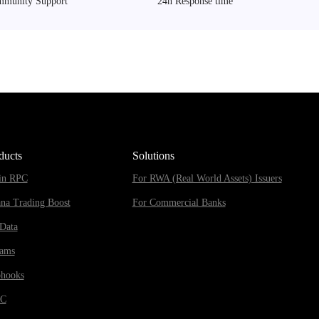
munity Support
24h Response time
ducts
Solutions
in RPC
For RWA (Real World Assets) Issuers
ana Trading Boost
For Commercial Banks
Data
eams
hooks
RC