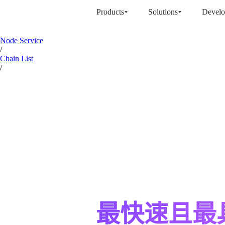
Products
Solutions
Develo
Node Service
/
Chain List
/
最快速且最具