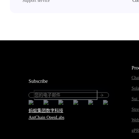
Support service
Com
Pro
Cha
Subscribe
Sol
Sui 
Str
蚂蚁集团数字科技
AntChain OpenLabs
Web
gP