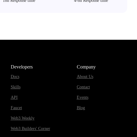
18h Response time
4-8h Response time
Developers
Company
Docs
About Us
Skills
Contact
API
Events
Faucet
Blog
Web3 Weekly
Web3 Builders' Corner