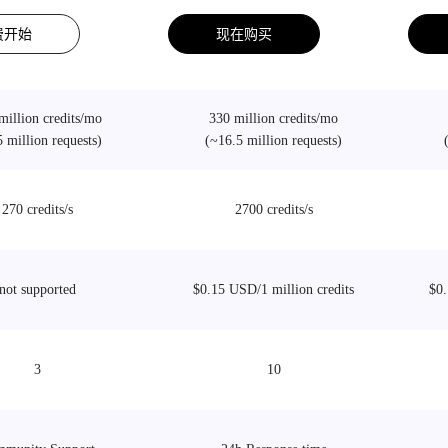
费开始
现在购买
million credits/mo
330 million credits/mo
5 million requests)
(~16.5 million requests)
270 credits/s
2700 credits/s
not supported
$0.15 USD/1 million credits
$0.
3
10